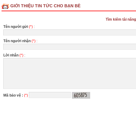
GIỚI THIỆU TIN TỨC CHO BẠN BÈ
Tìm kiếm tài năn
Tên người gửi
(*)
:
Tên người nhận
(*)
:
Lời nhắn
(*)
:
Mã bảo vệ :
(*)