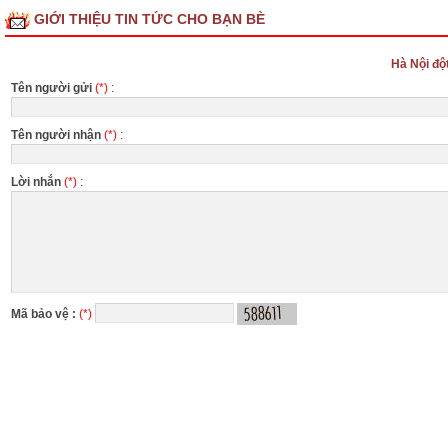
GIỚI THIỆU TIN TỨC CHO BẠN BÈ
Hà Nội đột
Tên người gửi
(*)
:
Tên người nhận
(*)
:
Lời nhắn
(*)
:
Mã bảo vệ :
(*)