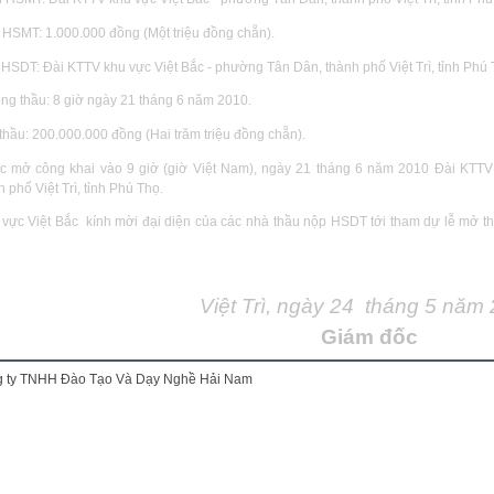
ộ HSMT: 1.000.000 đồng (Một triệu đồng chẵn).
n HSDT: Đài KTTV khu vực Việt Bắc - phường
Tân
Dân
, thành phố
Việt
Trì
, tỉnh Phú
óng thầu: 8 giờ ngày 21 tháng 6 năm 2010.
thầu: 200.000.000 đồng (Hai trăm triệu đồng chẵn).
 mở công khai vào 9 giờ (giờ Việt Nam), ngày 21 tháng 6 năm 2010 Đài KTTV 
phố Việt Trì, tỉnh Phú Thọ.
 vực Việt Bắc
kính mời đại diện của các nhà thầu nộp HSDT tới tham dự lễ mở th
Việt
Trì
, ngày 24
tháng 5 năm
Giám đốc
 ty TNHH Đào Tạo Và Dạy Nghề Hải Nam