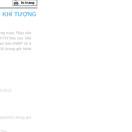
I KHÍ TƯỢNG
ựng trạm Thủy văn
 KTTV khu vực Việt
ian bán HSMT từ 8
10 (trong giờ hành
10-2012.
năm2010 (trong giờ
 Thọ.