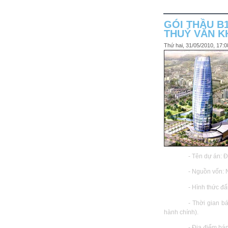
GÓI THẦU B
THUỶ VĂN K
Thứ hai, 31/05/2010, 17
- Tên dự án: 
- Nguồn vốn:
- Hình thức đấ
- Thời gian b
hành chính)
.
- Địa điểm bá