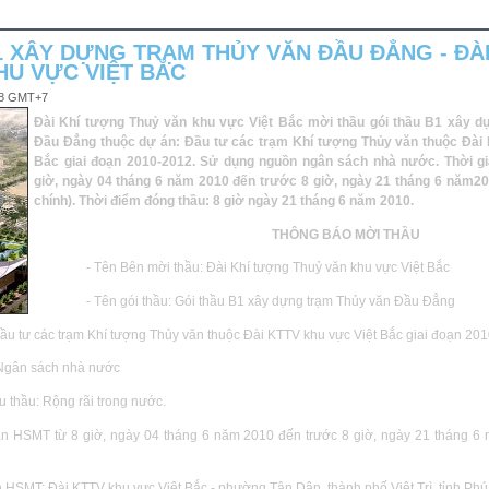
1 XÂY DỰNG TRẠM THỦY VĂN ĐẦU ĐẲNG - ĐÀ
HU VỰC VIỆT BẮC
:08 GMT+7
Đài Khí tượng Thuỷ văn khu vực Việt Bắc mời thầu gói thầu B1 xây d
Đầu Đẳng thuộc dự án: Đầu tư các trạm Khí tượng Thủy văn thuộc Đài
Bắc giai đoạn 2010-2012. Sử dụng nguồn ngân sách nhà nước. Thời g
giờ, ngày 04 tháng 6 năm 2010 đến trước 8 giờ, ngày 21 tháng 6 năm20
chính). Thời điểm đóng thầu: 8 giờ ngày 21 tháng 6 năm 2010.
THÔNG
BÁO
MỜI
THẦU
-
Tên
Bên
mời thầu: Đài Khí tượng Thuỷ văn khu vực Việt Bắc
- Tên gói thầu: Gói thầu B1 xây dựng trạm Thủy văn Đầu Đẳng
Đầu tư các trạm Khí tượng Thủy văn thuộc Đài KTTV khu vực Việt Bắc giai đoạn 20
 Ngân sách nhà nước
u thầu: Rộng rãi trong nước.
án HSMT từ 8 giờ, ngày 04 tháng 6 năm 2010 đến trước 8 giờ, ngày 21 tháng 6 
n HSMT: Đài KTTV khu vực Việt Bắc - phường
Tân
Dân
, thành phố
Việt
Trì
, tỉnh Phú