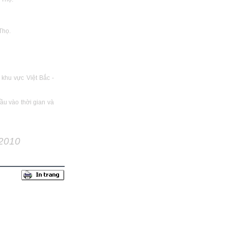
 Thọ.
khu vực Việt Bắc -
ầu vào thời gian và
 2010