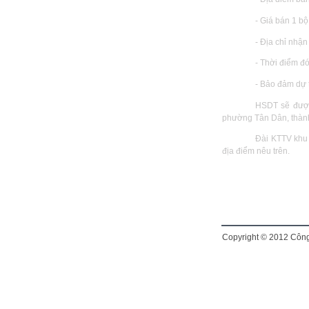
- Giá bán 1 b
- Địa chỉ nhậ
- Thời điểm đ
- Bảo đảm dự 
HSDT sẽ được
phường Tân Dân, thành 
Đài KTTV khu
địa điểm nêu trên.
Copyright © 2012
Công