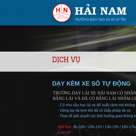
DỊCH VỤ
DẠY KÈM XE SỐ TỰ ĐỘNG
TRƯỜNG DẠY LÁI XE HẢI NAM CÓ NHẬ
BẰNG LÁI VÀ ĐÃ CÓ BẰNG LÁI NHẰM GI
- Có nhu cầu học lái xe để xuất cảnh mà không 
- Vững tay lái hơn khi đã có Giấy phép lái xe.
- Thực tế giải quyết các tình huống giao thông 
Giờ học:
8h-10h / 10h-12h / 13h-15h / 15h-17h
Loại xe: