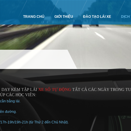
TRANG CHỦ
GIỚI THIỆU
ĐÀO TẠO LÁI XE
DỊCH
N
DẠY KÈM TẬP LÁI
XE SỐ TỰ ĐỘNG
TẤT CẢ CÁC NGÀY TRONG TU
ÚP CÁC HỌC VIÊN:
cần bằng lái.
trên đường.
/17h-19h/19h-21h (từ Thứ 2 đến Chủ Nhật).