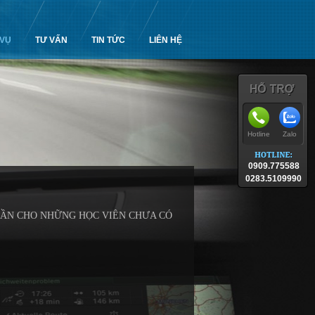
 VỤ
TƯ VẤN
TIN TỨC
LIÊN HỆ
Hotline
Zalo
0909.775588
0283.5109990
ẦN CHO NHỮNG HỌC VIÊN CHƯA CÓ