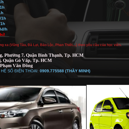
1h
/1h
1h
/1h
/1h
0đ/h
hí!
 xa (Vũng Tàu, Đà Lạt, Bảo Lộc, Phan Thiết....) theo yêu cầu của học viên.
g, Phường 7, Quận Bình Thạnh, Tp. HCM
ị, Quận Gò Vấp, Tp. HCM
ll Phạm Văn Đồng
 HỆ SỐ ĐIỆN THOẠI:
0909.775588 (THẦY MINH)