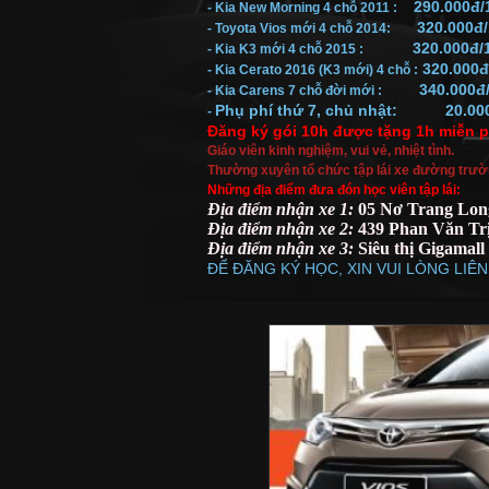
290.000đ/
- Kia New Morning 4 chỗ 2011 :
320.000đ
- Toyota Vios mới
4 chỗ 2014:
320.000đ/
- Kia K3 mới 4 chỗ 2015 :
320.000đ
- Kia Cerato 2016 (K3 mới) 4 chỗ :
340.000đ
- Kia Carens 7 chỗ đời mới :
Phụ phí thứ 7, chủ nhật: 20.00
-
Đăng ký gói 10h được tặng 1h miễn p
Giáo viên kinh nghiệm, vui vẻ, nhiệt tình.
Thường xuyên tổ chức tập lái xe đường trường
Những địa điểm đưa đón học viên tập lái:
Địa điểm nhận xe 1:
05 Nơ Trang Lon
Địa điểm nhận xe 2:
439 Phan Văn Tr
Địa
điểm
nhận xe 3:
Siêu thị Gigama
ĐỂ ĐĂNG KÝ HỌC, XIN VUI LÒNG LIÊN