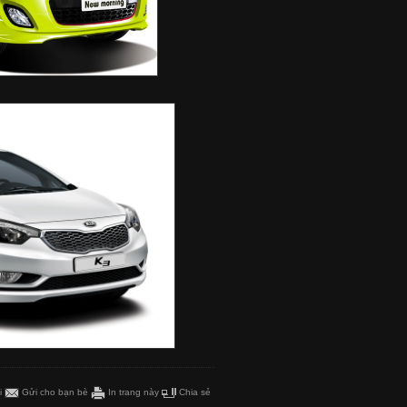
i
Gửi cho bạn bè
In trang này
Chia sẻ