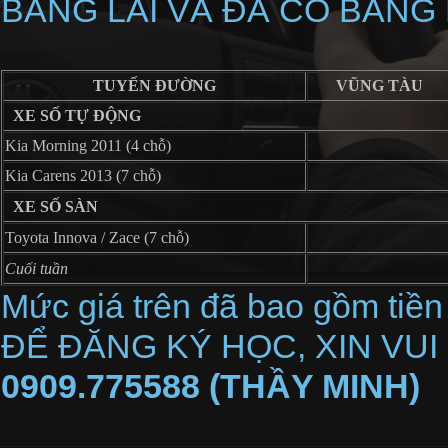
BẰNG LÁI VÀ ĐÃ CÓ BẰNG 
TUYẾN ĐƯỜNG
VŨNG TÀU
XE SỐ TỰ ĐỘNG
Kia Morning 2011 (4 chỗ)
Kia Carens 2013 (7 chỗ)
XE SỐ SÀN
Toyota Innova / Zace (7 chỗ)
Cuối tuần
Mức giá trên đã bao gồm tiền
ĐỂ ĐĂNG KÝ HỌC, XIN VUI
0909.775588 (THẦY MINH)