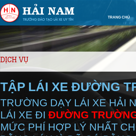
TRANG CHỦ
DỊCH VỤ
TẬP LÁI XE ĐƯỜNG TR
TRƯỜNG DẠY LÁI XE HẢI 
LÁI XE ĐI
ĐƯỜNG TRƯỜNG X
MỨC PHÍ HỢP LÝ NHẤT C